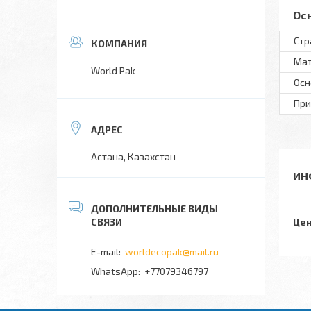
Ос
Стр
Мат
World Pak
Осн
При
Астана, Казахстан
ИН
Цен
worldecopak@mail.ru
+77079346797