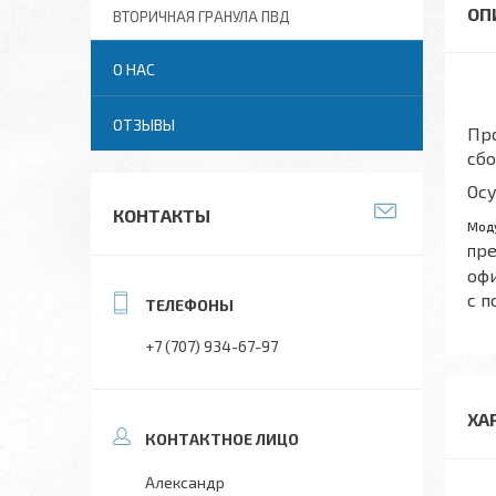
ВТОРИЧНАЯ ГРАНУЛА ПВД
О НАС
ОТЗЫВЫ
Про
сбо
Осу
КОНТАКТЫ
Моду
ре
П
офи
с п
+7 (707) 934-67-97
ХА
Александр