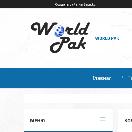
Создать сайт
на Satu.kz
WORLD PAK
Главная
Т
КО