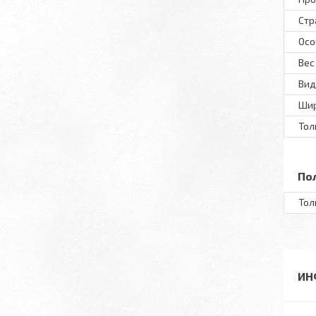
Стр
Осо
Вес
Вид
Шир
Тол
По
Тол
ИН