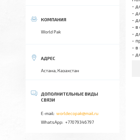
- д
- д
- д
- в
World Pak
- д
- п
- в
- д
Астана, Казахстан
worldecopak@mail.ru
+77079346797