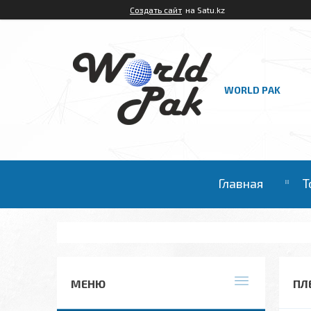
Создать сайт
на Satu.kz
WORLD PAK
Главная
Т
ПЛ