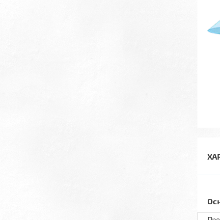
ХА
Ос
Про