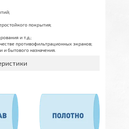
тий;
феростойкого покрытия;
ования и т.д.;
ачестве противофильтрационных экранов;
и и бытового назначения.
еристики