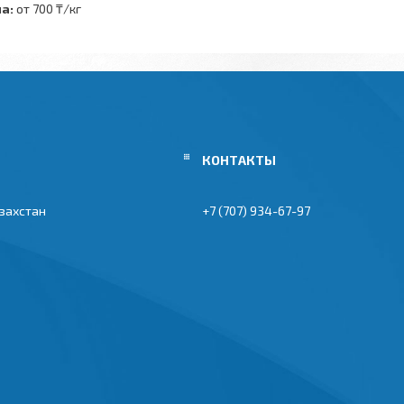
а:
от 700 ₸/кг
азахстан
+7 (707) 934-67-97