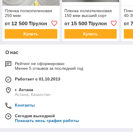
Пленка полиэтиленовая
Пленка полиэтиленовая
Плен
250 мкм
150 мкм высший сорт
40-3
12 500
15 500
от
₸/рулон
от
₸/рулон
от
Купить
Купить
О нас
Рейтинг не сформирован
Менее 5 отзывов за последний год
Работает с 01.10.2013
г. Астана
Астана, Казахстан
Контакты
Сегодня выходной
Показать весь график работы